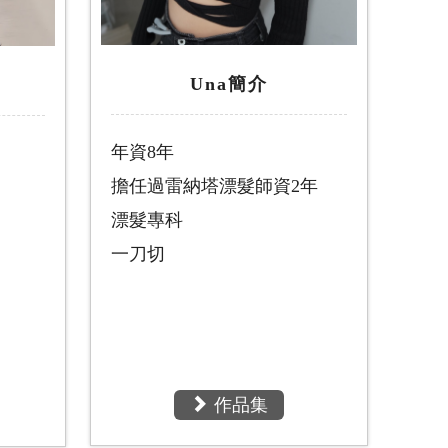
Una簡介
年資8年
擔任過雷納塔漂髮師資2年
漂髮專科
一刀切
作品集