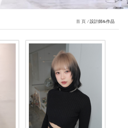
首 頁
設計師&作品