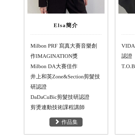
Elsa簡介
Milbon PRF 寫真大賽音樂創
VID
作IMAGINATION獎
認證
Milbon DA大賽佳作
T.O
井上和英Zone&Section剪髮技
研認證
DaDaCuBic剪髮技研認證
剪燙連動技術課程講師
作品集