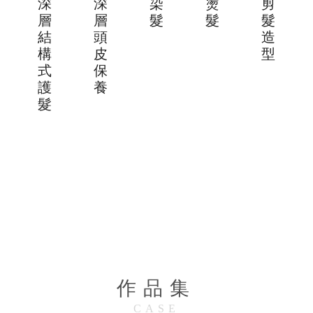
深
深
染
燙
剪
層
層
髮
髮
髮
結
頭
造
構
皮
型
式
保
護
養
髮
作品集
CASE