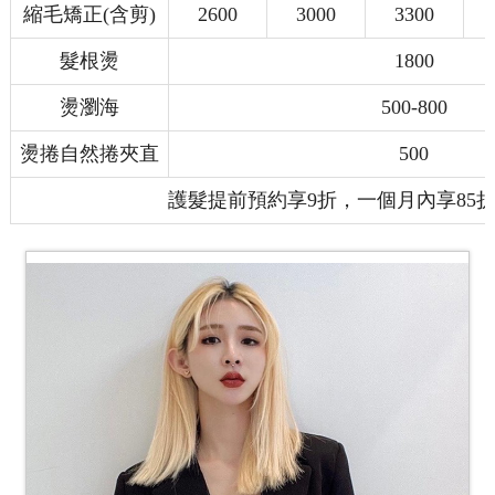
縮毛矯正(含剪)
2600
3000
3300
髮根燙
1800
燙瀏海
500-800
燙捲自然捲夾直
500
護髮提前預約享9折，一個月內享85折