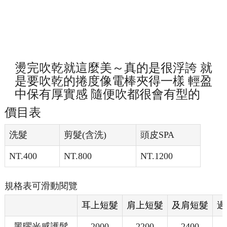
燙完吹乾就這麼美～真的是很浮誇 就
是要吹乾的捲度像電棒夾得一樣 輕盈
中保有厚實感 隨便吹都很會有型的
價目表
洗髮
剪髮(含洗)
頭皮SPA
NT.400
NT.800
NT.1200
規格表可滑動閱覽
耳上短髮
肩上短髮
及肩短髮
過
黑曜光感護髮
2000
2200
2400